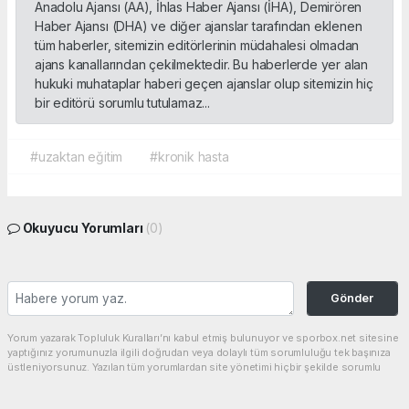
Anadolu Ajansı (AA), İhlas Haber Ajansı (İHA), Demirören
Haber Ajansı (DHA) ve diğer ajanslar tarafından eklenen
tüm haberler, sitemizin editörlerinin müdahalesi olmadan
ajans kanallarından çekilmektedir. Bu haberlerde yer alan
hukuki muhataplar haberi geçen ajanslar olup sitemizin hiç
bir editörü sorumlu tutulamaz...
#uzaktan eğitim
#kronik hasta
Okuyucu Yorumları
(0)
Gönder
Yorum yazarak Topluluk Kuralları’nı kabul etmiş bulunuyor ve sporbox.net sitesine
yaptığınız yorumunuzla ilgili doğrudan veya dolaylı tüm sorumluluğu tek başınıza
üstleniyorsunuz. Yazılan tüm yorumlardan site yönetimi hiçbir şekilde sorumlu
tutulamaz.