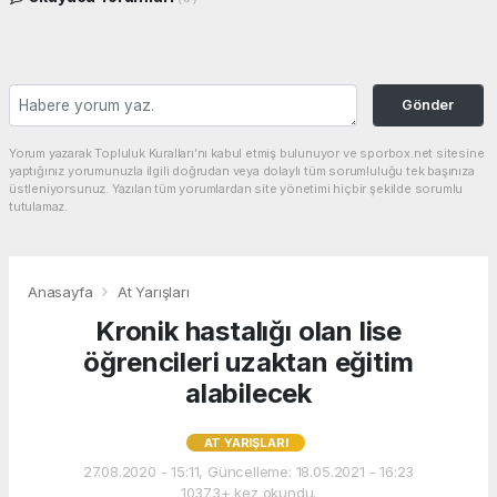
Gönder
Yorum yazarak Topluluk Kuralları’nı kabul etmiş bulunuyor ve sporbox.net sitesine
yaptığınız yorumunuzla ilgili doğrudan veya dolaylı tüm sorumluluğu tek başınıza
üstleniyorsunuz. Yazılan tüm yorumlardan site yönetimi hiçbir şekilde sorumlu
tutulamaz.
Anasayfa
At Yarışları
Kronik hastalığı olan lise
öğrencileri uzaktan eğitim
alabilecek
AT YARIŞLARI
27.08.2020 - 15:11, Güncelleme: 18.05.2021 - 16:23
10373+ kez okundu.