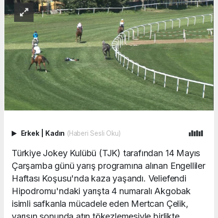
Erkek
|
Kadın
(Haberi Sesli Oku)
Türkiye Jokey Kulübü (TJK) tarafından 14 Mayıs
Çarşamba günü yarış programına alınan Engelliler
Haftası Koşusu'nda kaza yaşandı. Veliefendi
Hipodromu'ndaki yarışta 4 numaralı Akgobak
isimli safkanla mücadele eden Mertcan Çelik,
yarışın sonunda atın tökezlemesiyle birlikte