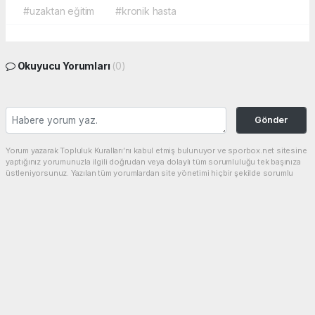
#uzaktan eğitim
#kronik hasta
Okuyucu Yorumları
(0)
Gönder
Yorum yazarak Topluluk Kuralları’nı kabul etmiş bulunuyor ve sporbox.net sitesine
yaptığınız yorumunuzla ilgili doğrudan veya dolaylı tüm sorumluluğu tek başınıza
üstleniyorsunuz. Yazılan tüm yorumlardan site yönetimi hiçbir şekilde sorumlu
tutulamaz.
haber paketi
haber scripti
haber yazılımı
Tüm hakları saklı tutulmaktadır.Copyright 2026©
Haber Yazılımı:
Web Aksiyon ®