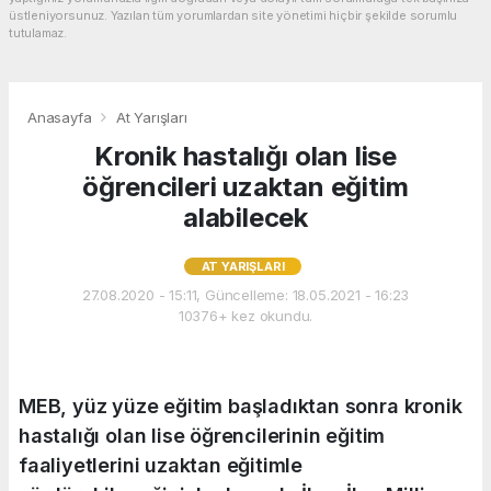
üstleniyorsunuz. Yazılan tüm yorumlardan site yönetimi hiçbir şekilde sorumlu
tutulamaz.
Anasayfa
At Yarışları
Kronik hastalığı olan lise
öğrencileri uzaktan eğitim
alabilecek
AT YARIŞLARI
27.08.2020 - 15:11, Güncelleme: 18.05.2021 - 16:23
10376+ kez okundu.
MEB, yüz yüze eğitim başladıktan sonra kronik
hastalığı olan lise öğrencilerinin eğitim
faaliyetlerini uzaktan eğitimle