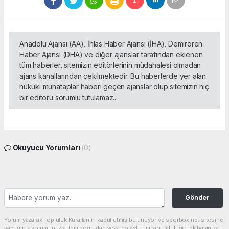
Anadolu Ajansı (AA), İhlas Haber Ajansı (İHA), Demirören
Haber Ajansı (DHA) ve diğer ajanslar tarafından eklenen
tüm haberler, sitemizin editörlerinin müdahalesi olmadan
ajans kanallarından çekilmektedir. Bu haberlerde yer alan
hukuki muhataplar haberi geçen ajanslar olup sitemizin hiç
bir editörü sorumlu tutulamaz...
Okuyucu Yorumları
(0)
Gönder
Yorum yazarak Topluluk Kuralları’nı kabul etmiş bulunuyor ve sporbox.net sitesine
yaptığınız yorumunuzla ilgili doğrudan veya dolaylı tüm sorumluluğu tek başınıza