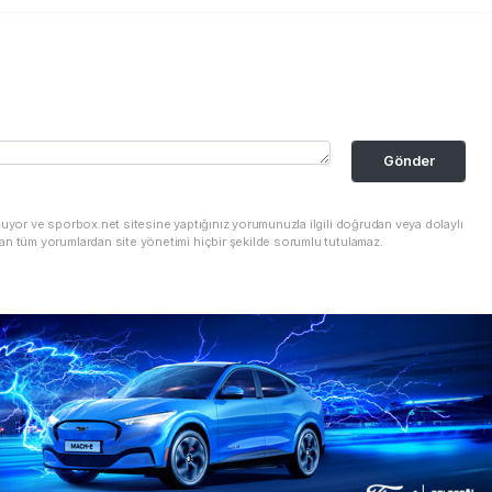
Gönder
nuyor ve sporbox.net sitesine yaptığınız yorumunuzla ilgili doğrudan veya dolaylı
an tüm yorumlardan site yönetimi hiçbir şekilde sorumlu tutulamaz.