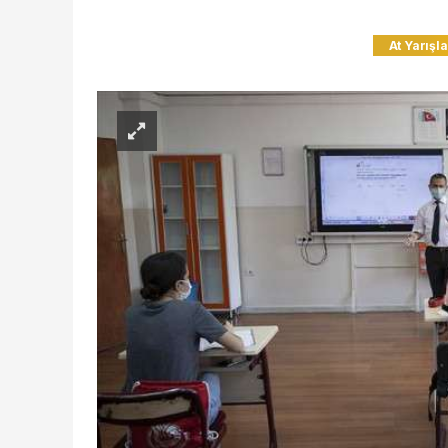
At Yarışla