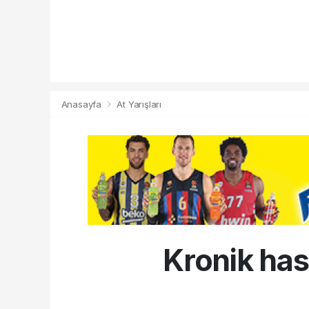
Anasayfa
At Yarışları
Kronik hast