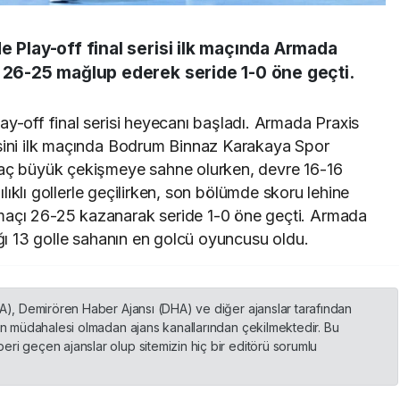
e Play-off final serisi ilk maçında Armada
ı 26-25 mağlup ederek seride 1-0 öne geçti.
ay-off final serisi heyecanı başladı. Armada Praxis
isini ilk maçında Bodrum Binnaz Karakaya Spor
Maç büyük çekişmeye sahne olurken, devre 16-16
şılıklı gollerle geçilirken, son bölümde skoru lehine
maçı 26-25 kazanarak seride 1-0 öne geçti. Armada
ığı 13 golle sahanın en golcü oyuncusu oldu.
HA), Demirören Haber Ajansı (DHA) ve diğer ajanslar tarafından
nin müdahalesi olmadan ajans kanallarından çekilmektedir. Bu
ri geçen ajanslar olup sitemizin hiç bir editörü sorumlu