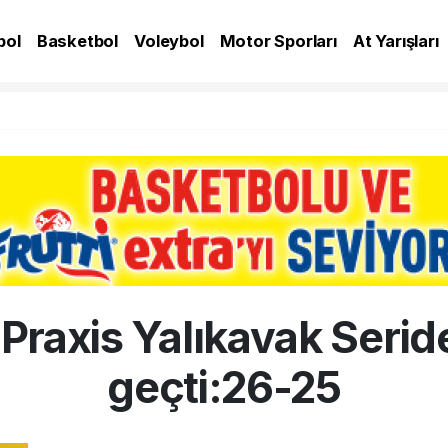
bol
Basketbol
Voleybol
Motor Sporları
At Yarışları
A
raxis Yalıkavak Serid
geçti:26-25