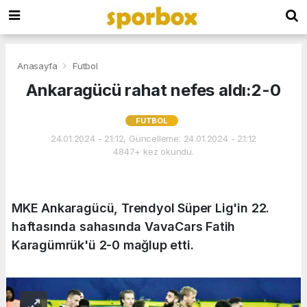
Anasayfa
Futbol
Ankaragücü rahat nefes aldı:2-0
FUTBOL
24.01.2024 - 21:12, Güncelleme: 24.01.2024 - 21:12
4847+ kez okundu.
MKE Ankaragücü, Trendyol Süper Lig'in 22.
haftasında sahasında VavaCars Fatih
Karagümrük'ü 2-0 mağlup etti.