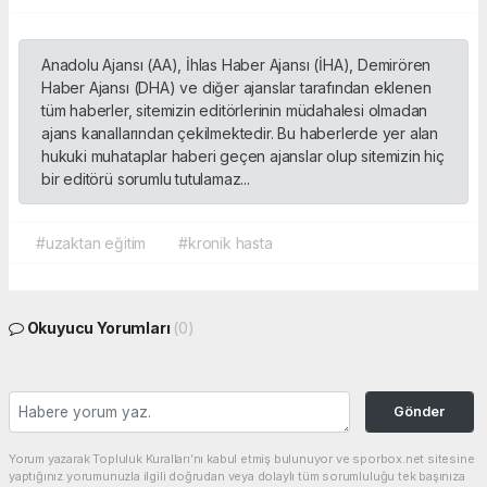
Anadolu Ajansı (AA), İhlas Haber Ajansı (İHA), Demirören
Haber Ajansı (DHA) ve diğer ajanslar tarafından eklenen
tüm haberler, sitemizin editörlerinin müdahalesi olmadan
ajans kanallarından çekilmektedir. Bu haberlerde yer alan
hukuki muhataplar haberi geçen ajanslar olup sitemizin hiç
bir editörü sorumlu tutulamaz...
#uzaktan eğitim
#kronik hasta
Okuyucu Yorumları
(0)
Gönder
Yorum yazarak Topluluk Kuralları’nı kabul etmiş bulunuyor ve sporbox.net sitesine
yaptığınız yorumunuzla ilgili doğrudan veya dolaylı tüm sorumluluğu tek başınıza