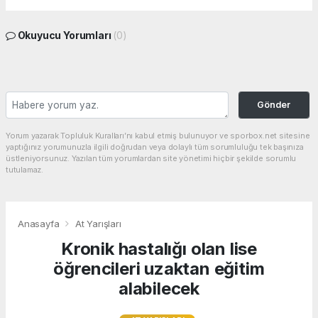
Okuyucu Yorumları
(0)
Gönder
Yorum yazarak Topluluk Kuralları’nı kabul etmiş bulunuyor ve sporbox.net sitesine
yaptığınız yorumunuzla ilgili doğrudan veya dolaylı tüm sorumluluğu tek başınıza
üstleniyorsunuz. Yazılan tüm yorumlardan site yönetimi hiçbir şekilde sorumlu
tutulamaz.
Anasayfa
At Yarışları
Kronik hastalığı olan lise
öğrencileri uzaktan eğitim
alabilecek