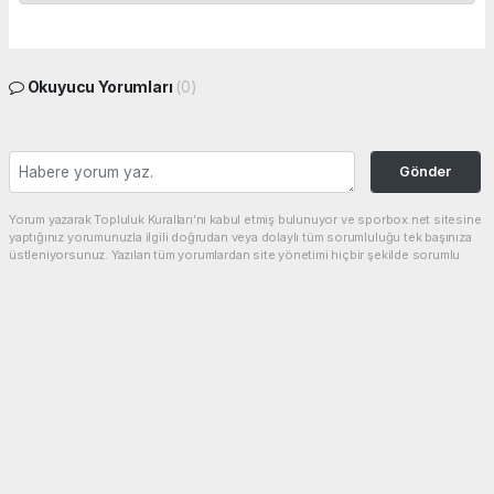
Okuyucu Yorumları
(0)
Gönder
Yorum yazarak Topluluk Kuralları’nı kabul etmiş bulunuyor ve sporbox.net sitesine
yaptığınız yorumunuzla ilgili doğrudan veya dolaylı tüm sorumluluğu tek başınıza
üstleniyorsunuz. Yazılan tüm yorumlardan site yönetimi hiçbir şekilde sorumlu
tutulamaz.
haber paketi
haber scripti
haber yazılımı
Tüm hakları saklı tutulmaktadır.Copyright 2026©
Haber Yazılımı:
Web Aksiyon ®