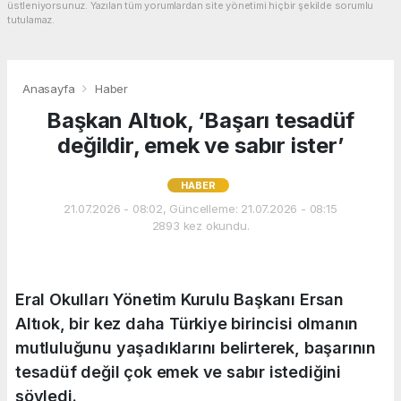
üstleniyorsunuz. Yazılan tüm yorumlardan site yönetimi hiçbir şekilde sorumlu
tutulamaz.
Anasayfa
Haber
Başkan Altıok, ‘Başarı tesadüf
değildir, emek ve sabır ister’
HABER
21.07.2026 - 08:02, Güncelleme: 21.07.2026 - 08:15
2893 kez okundu.
Eral Okulları Yönetim Kurulu Başkanı Ersan
Altıok, bir kez daha Türkiye birincisi olmanın
mutluluğunu yaşadıklarını belirterek, başarının
tesadüf değil çok emek ve sabır istediğini
söyledi.