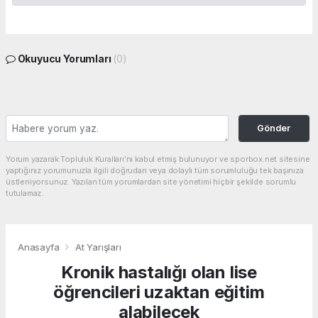
Okuyucu Yorumları
(0)
Gönder
Yorum yazarak Topluluk Kuralları’nı kabul etmiş bulunuyor ve sporbox.net sitesine
yaptığınız yorumunuzla ilgili doğrudan veya dolaylı tüm sorumluluğu tek başınıza
üstleniyorsunuz. Yazılan tüm yorumlardan site yönetimi hiçbir şekilde sorumlu
tutulamaz.
Anasayfa
At Yarışları
Kronik hastalığı olan lise
öğrencileri uzaktan eğitim
alabilecek