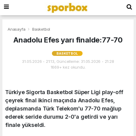
Anasayfa
Basketbol
Anadolu Efes yarı finalde:77-70
BASKETBOL
31.05.2026 - 21:13, Güncelleme: 31.05.2026 - 21:28
1669+ kez okundu.
Türkiye Sigorta Basketbol Süper Ligi play-off
çeyrek final ikinci maçında Anadolu Efes,
deplasmanda Türk Telekom'u 77-70 mağlup
ederek seride durumu 2-0'a getirdi ve yarı
finale yükseldi.