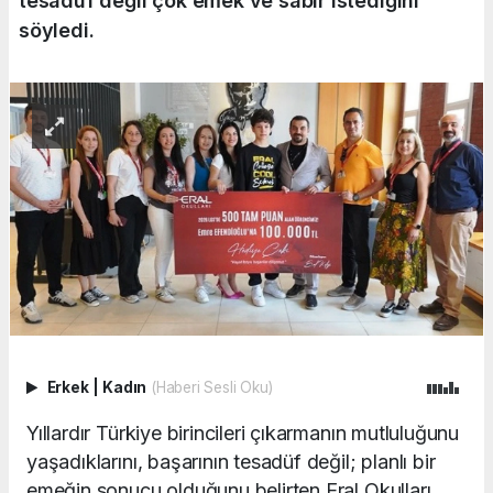
tesadüf değil çok emek ve sabır istediğini
söyledi.
Erkek
|
Kadın
(Haberi Sesli Oku)
Yıllardır Türkiye birincileri çıkarmanın mutluluğunu
yaşadıklarını, başarının tesadüf değil; planlı bir
emeğin sonucu olduğunu belirten Eral Okulları