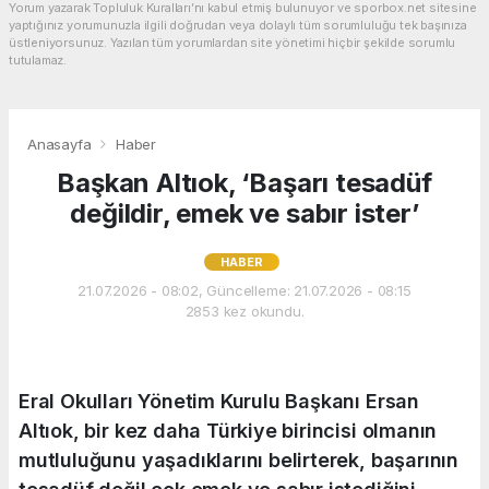
Yorum yazarak Topluluk Kuralları’nı kabul etmiş bulunuyor ve sporbox.net sitesine
yaptığınız yorumunuzla ilgili doğrudan veya dolaylı tüm sorumluluğu tek başınıza
üstleniyorsunuz. Yazılan tüm yorumlardan site yönetimi hiçbir şekilde sorumlu
tutulamaz.
Anasayfa
Haber
Başkan Altıok, ‘Başarı tesadüf
değildir, emek ve sabır ister’
HABER
21.07.2026 - 08:02, Güncelleme: 21.07.2026 - 08:15
2853 kez okundu.
Eral Okulları Yönetim Kurulu Başkanı Ersan
Altıok, bir kez daha Türkiye birincisi olmanın
mutluluğunu yaşadıklarını belirterek, başarının