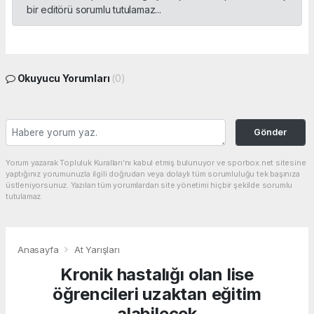
bir editörü sorumlu tutulamaz...
Okuyucu Yorumları
(0)
Gönder
Yorum yazarak Topluluk Kuralları’nı kabul etmiş bulunuyor ve sporbox.net sitesine
yaptığınız yorumunuzla ilgili doğrudan veya dolaylı tüm sorumluluğu tek başınıza
üstleniyorsunuz. Yazılan tüm yorumlardan site yönetimi hiçbir şekilde sorumlu
tutulamaz.
Anasayfa
At Yarışları
Kronik hastalığı olan lise
öğrencileri uzaktan eğitim
alabilecek