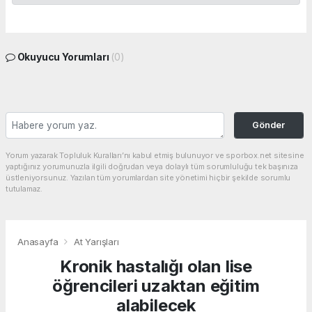
Okuyucu Yorumları
(0)
Gönder
Yorum yazarak Topluluk Kuralları’nı kabul etmiş bulunuyor ve sporbox.net sitesine
yaptığınız yorumunuzla ilgili doğrudan veya dolaylı tüm sorumluluğu tek başınıza
üstleniyorsunuz. Yazılan tüm yorumlardan site yönetimi hiçbir şekilde sorumlu
tutulamaz.
Anasayfa
At Yarışları
Kronik hastalığı olan lise
öğrencileri uzaktan eğitim
alabilecek