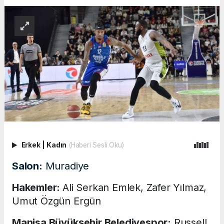
Erkek
|
Kadın
(Haberi Sesli Oku)
Salon:
Muradiye
Hakemler:
Ali Serkan Emlek, Zafer Yılmaz,
Umut Özgün Ergün
Manisa Büyükşehir Belediyespor:
Russell