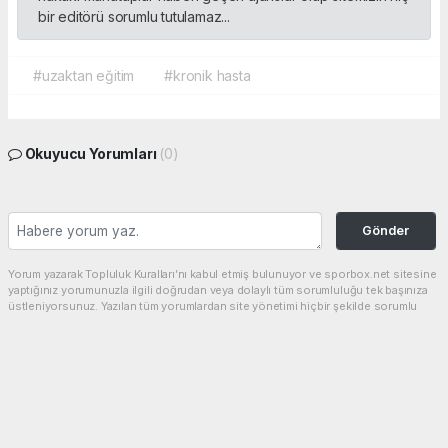
bir editörü sorumlu tutulamaz...
#uzaktan eğitim
#kronik hasta
Okuyucu Yorumları
(0)
Gönder
Yorum yazarak Topluluk Kuralları’nı kabul etmiş bulunuyor ve sporbox.net sitesine
yaptığınız yorumunuzla ilgili doğrudan veya dolaylı tüm sorumluluğu tek başınıza
üstleniyorsunuz. Yazılan tüm yorumlardan site yönetimi hiçbir şekilde sorumlu
tutulamaz.
haber paketi
haber scripti
haber yazılımı