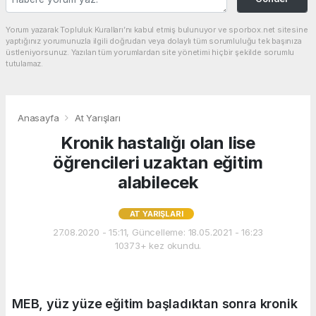
Yorum yazarak Topluluk Kuralları’nı kabul etmiş bulunuyor ve sporbox.net sitesine
yaptığınız yorumunuzla ilgili doğrudan veya dolaylı tüm sorumluluğu tek başınıza
üstleniyorsunuz. Yazılan tüm yorumlardan site yönetimi hiçbir şekilde sorumlu
tutulamaz.
Anasayfa
At Yarışları
Kronik hastalığı olan lise
öğrencileri uzaktan eğitim
alabilecek
AT YARIŞLARI
27.08.2020 - 15:11, Güncelleme: 18.05.2021 - 16:23
10373+ kez okundu.
MEB, yüz yüze eğitim başladıktan sonra kronik