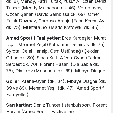
dk. 8), Mendy, Fatih Tultak, Yusuf Ali Özer, Deniz
Tuncer (Mendy Mamadou dk. 46), Vorobjovas,
Özcan Şahan (David Sambissa dk. 69), Ömer
Faruk Duymaz, Cardoso Araujo (Fahri Kerem Ay
dk. 75), Mustafa Sol (Mario Krstovski dk. 46)
Amed Sportif Faaliyetler:
Erce Kardeşler, Murat
Uçar, Mehmet Yeşil (Kahraman Demirtaş dk. 75),
Syrota, Celal Hanalp, Cem Üstündağ (Çekdar
Orhan dk. 80), Sinan Kurt, Afena-Gyan (Tarkan
Serbest dk. 70), Florent Hasani (Dia Sabia dk.
75), Dimitrov (Mosquera dk. 69), Mbaye Diagne
Goller:
Afena-Gyan (dk. 34), Mbaye Diagne (dk.
39 ve 89), Mehmet Yeşil (dk. 47) (Amed Sportif
Faaliyetler)
Sarı kartlar:
Deniz Tuncer (İstanbulspor), Florent
Hasani (Amed Sportif Faaliyetler)