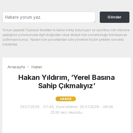
Gönder
Yorum yazarak Topluluk Kuralları’nı kabul etmiş bulunuyor ve sporbox.net sitesine
yaptığınız yorumunuzla ilgili doğrudan veya dolaylı tüm sorumluluğu tek başınıza
üstleniyorsunuz. Yazılan tüm yorumlardan site yönetimi hiçbir şekilde sorumlu
tutulamaz.
Anasayfa
Haber
Hakan Yıldırım, ‘Yerel Basına
Sahip Çıkmalıyız’
HABER
29.07.2026 - 07:45, Güncelleme: 29.07.2026 - 08:06
2530 kez okundu.