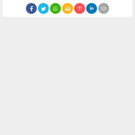
Anadolu Ajansı (AA), İhlas Haber Ajansı (İHA), Demirören
Haber Ajansı (DHA) ve diğer ajanslar tarafından eklenen
tüm haberler, sitemizin editörlerinin müdahalesi olmadan
ajans kanallarından çekilmektedir. Bu haberlerde yer alan
hukuki muhataplar haberi geçen ajanslar olup sitemizin hiç
bir editörü sorumlu tutulamaz...
#uzaktan eğitim
#kronik hasta
Okuyucu Yorumları
(0)
Gönder