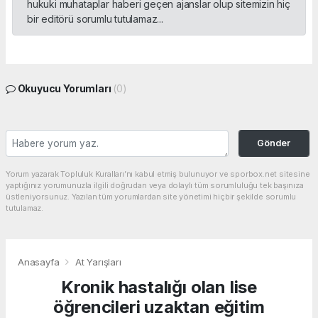
hukuki muhataplar haberi geçen ajanslar olup sitemizin hiç
bir editörü sorumlu tutulamaz...
Okuyucu Yorumları
(0)
Gönder
Yorum yazarak Topluluk Kuralları’nı kabul etmiş bulunuyor ve sporbox.net sitesine
yaptığınız yorumunuzla ilgili doğrudan veya dolaylı tüm sorumluluğu tek başınıza
üstleniyorsunuz. Yazılan tüm yorumlardan site yönetimi hiçbir şekilde sorumlu
tutulamaz.
Anasayfa
At Yarışları
Kronik hastalığı olan lise
öğrencileri uzaktan eğitim