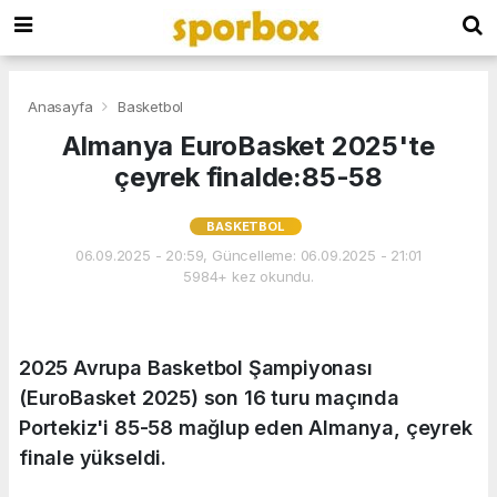
Anasayfa
Basketbol
Almanya EuroBasket 2025'te
çeyrek finalde:85-58
BASKETBOL
06.09.2025 - 20:59, Güncelleme: 06.09.2025 - 21:01
5984+ kez okundu.
2025 Avrupa Basketbol Şampiyonası
(EuroBasket 2025) son 16 turu maçında
Portekiz'i 85-58 mağlup eden Almanya, çeyrek
finale yükseldi.