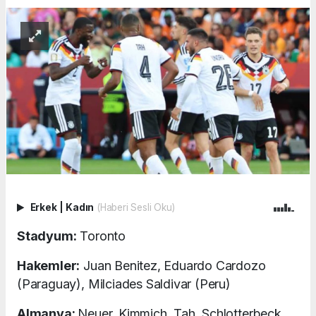
Erkek
|
Kadın
(Haberi Sesli Oku)
Stadyum:
Toronto
Hakemler:
Juan Benitez, Eduardo Cardozo
(Paraguay), Milciades Saldivar (Peru)
Almanya:
Neuer, Kimmich, Tah, Schlotterbeck