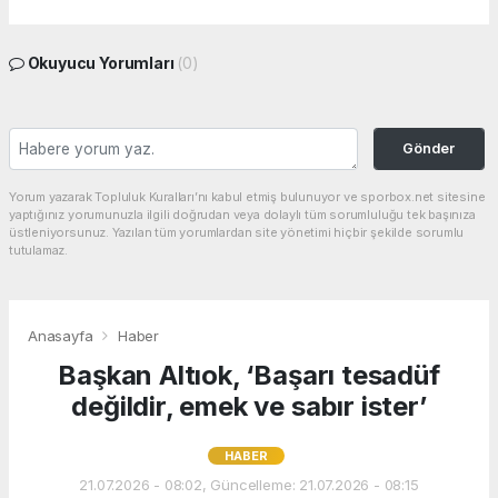
Okuyucu Yorumları
(0)
Gönder
Yorum yazarak Topluluk Kuralları’nı kabul etmiş bulunuyor ve sporbox.net sitesine
yaptığınız yorumunuzla ilgili doğrudan veya dolaylı tüm sorumluluğu tek başınıza
üstleniyorsunuz. Yazılan tüm yorumlardan site yönetimi hiçbir şekilde sorumlu
tutulamaz.
Anasayfa
Haber
Başkan Altıok, ‘Başarı tesadüf
değildir, emek ve sabır ister’
HABER
21.07.2026 - 08:02, Güncelleme: 21.07.2026 - 08:15