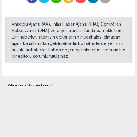
Anadolu Ajansı (AA), İhlas Haber Ajansı (İHA), Demirören
Haber Ajansı (DHA) ve diğer ajanslar tarafından eklenen
tüm haberler, sitemizin editörlerinin müdahalesi olmadan
ajans kanallarından çekilmektedir. Bu haberlerde yer alan
hukuki muhataplar haberi geçen ajanslar olup sitemizin hiç
bir editörü sorumlu tutulamaz...
Okuyucu Yorumları
(0)
Gönder
Yorum yazarak Topluluk Kuralları’nı kabul etmiş bulunuyor ve sporbox.net sitesine
yaptığınız yorumunuzla ilgili doğrudan veya dolaylı tüm sorumluluğu tek başınıza
üstleniyorsunuz. Yazılan tüm yorumlardan site yönetimi hiçbir şekilde sorumlu