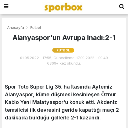
Anasayfa
Futbol
Alanyaspor'un Avrupa inadı:2-1
FUTBOL
01.05.2022 - 17:55, Güncelleme: 17.09.2022 - 09:49
6369+ kez okundu.
Spor Toto Süper Lig 35. haftasında Aytemiz
Alanyaspor, küme düşmesi kesinleşen Öznur
Kablo Yeni Malatyaspor'u konuk etti. Akdeniz
temsilcisi ilk devresini geride kapattığı maçı 2
dakikada bulduğu gollerle 2-1 kazandı.