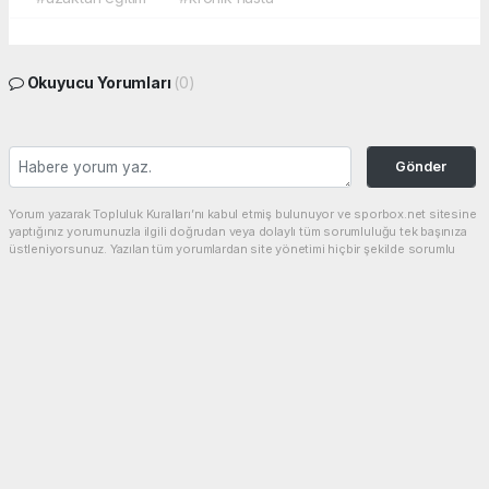
Okuyucu Yorumları
(0)
Gönder
Yorum yazarak Topluluk Kuralları’nı kabul etmiş bulunuyor ve sporbox.net sitesine
yaptığınız yorumunuzla ilgili doğrudan veya dolaylı tüm sorumluluğu tek başınıza
üstleniyorsunuz. Yazılan tüm yorumlardan site yönetimi hiçbir şekilde sorumlu
tutulamaz.
haber paketi
haber scripti
haber yazılımı
Tüm hakları saklı tutulmaktadır.Copyright 2026©
Haber Yazılımı:
Web Aksiyon ®