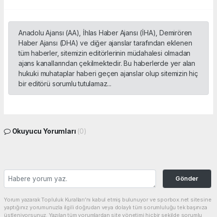
Anadolu Ajansı (AA), İhlas Haber Ajansı (İHA), Demirören
Haber Ajansı (DHA) ve diğer ajanslar tarafından eklenen
tüm haberler, sitemizin editörlerinin müdahalesi olmadan
ajans kanallarından çekilmektedir. Bu haberlerde yer alan
hukuki muhataplar haberi geçen ajanslar olup sitemizin hiç
bir editörü sorumlu tutulamaz...
Okuyucu Yorumları
(0)
Gönder
Yorum yazarak Topluluk Kuralları’nı kabul etmiş bulunuyor ve sporbox.net sitesine
yaptığınız yorumunuzla ilgili doğrudan veya dolaylı tüm sorumluluğu tek başınıza
üstleniyorsunuz. Yazılan tüm yorumlardan site yönetimi hiçbir şekilde sorumlu