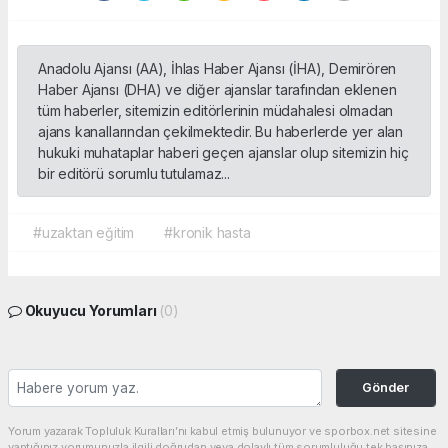
Anadolu Ajansı (AA), İhlas Haber Ajansı (İHA), Demirören
Haber Ajansı (DHA) ve diğer ajanslar tarafından eklenen
tüm haberler, sitemizin editörlerinin müdahalesi olmadan
ajans kanallarından çekilmektedir. Bu haberlerde yer alan
hukuki muhataplar haberi geçen ajanslar olup sitemizin hiç
bir editörü sorumlu tutulamaz...
#uzaktan eğitim
#kronik hasta
Okuyucu Yorumları
(0)
Gönder
Yorum yazarak Topluluk Kuralları’nı kabul etmiş bulunuyor ve sporbox.net sitesine
yaptığınız yorumunuzla ilgili doğrudan veya dolaylı tüm sorumluluğu tek başınıza