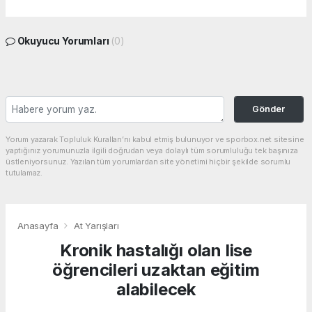
Okuyucu Yorumları
(0)
Gönder
Yorum yazarak Topluluk Kuralları’nı kabul etmiş bulunuyor ve sporbox.net sitesine
yaptığınız yorumunuzla ilgili doğrudan veya dolaylı tüm sorumluluğu tek başınıza
üstleniyorsunuz. Yazılan tüm yorumlardan site yönetimi hiçbir şekilde sorumlu
tutulamaz.
Anasayfa
At Yarışları
Kronik hastalığı olan lise
öğrencileri uzaktan eğitim
alabilecek