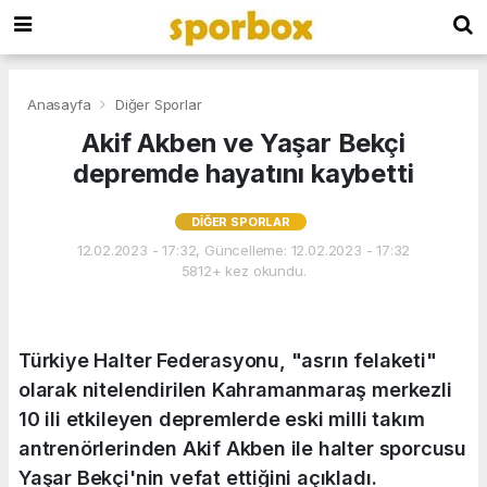
Anasayfa
Diğer Sporlar
Akif Akben ve Yaşar Bekçi
depremde hayatını kaybetti
DIĞER SPORLAR
12.02.2023 - 17:32, Güncelleme: 12.02.2023 - 17:32
5812+ kez okundu.
Türkiye Halter Federasyonu, "asrın felaketi"
olarak nitelendirilen Kahramanmaraş merkezli
10 ili etkileyen depremlerde eski milli takım
antrenörlerinden Akif Akben ile halter sporcusu
Yaşar Bekçi'nin vefat ettiğini açıkladı.