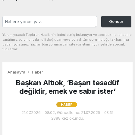
Gönder
Yorum yazarak Topluluk Kuralları’nı kabul etmiş bulunuyor ve sporbox.net sitesine
yaptığınız yorumunuzla ilgili doğrudan veya dolaylı tüm sorumluluğu tek başınıza
üstleniyorsunuz. Yazılan tüm yorumlardan site yönetimi hiçbir şekilde sorumlu
tutulamaz.
Anasayfa
Haber
Başkan Altıok, ‘Başarı tesadüf
değildir, emek ve sabır ister’
HABER
21.07.2026 - 08:02, Güncelleme: 21.07.2026 - 08:15
2888 kez okundu.