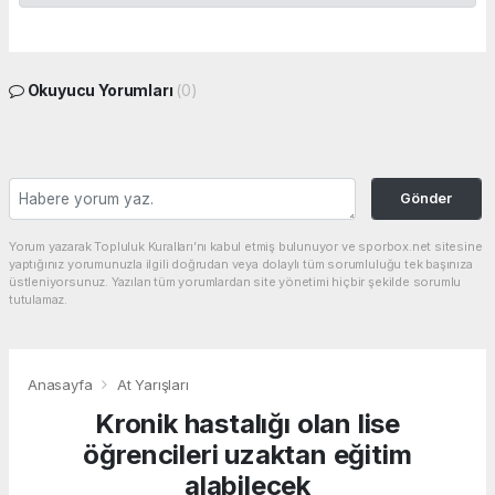
Okuyucu Yorumları
(0)
Gönder
Yorum yazarak Topluluk Kuralları’nı kabul etmiş bulunuyor ve sporbox.net sitesine
yaptığınız yorumunuzla ilgili doğrudan veya dolaylı tüm sorumluluğu tek başınıza
üstleniyorsunuz. Yazılan tüm yorumlardan site yönetimi hiçbir şekilde sorumlu
tutulamaz.
Anasayfa
At Yarışları
Kronik hastalığı olan lise
öğrencileri uzaktan eğitim
alabilecek