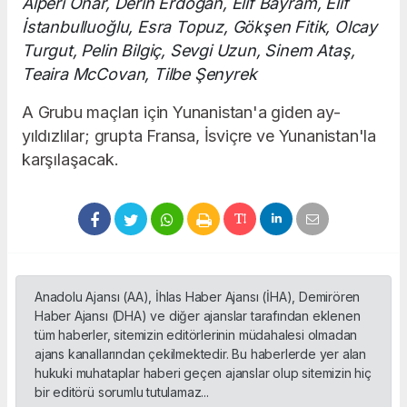
Alperi Onar, Derin Erdoğan, Elif Bayram, Elif
İstanbulluoğlu, Esra Topuz, Gökşen Fitik, Olcay
Turgut, Pelin Bilgiç, Sevgi Uzun, Sinem Ataş,
Teaira McCovan, Tilbe Şenyrek
A Grubu maçları için Yunanistan'a giden ay-
yıldızlılar; grupta Fransa, İsviçre ve Yunanistan'la
karşılaşacak.
Anadolu Ajansı (AA), İhlas Haber Ajansı (İHA), Demirören
Haber Ajansı (DHA) ve diğer ajanslar tarafından eklenen
tüm haberler, sitemizin editörlerinin müdahalesi olmadan
ajans kanallarından çekilmektedir. Bu haberlerde yer alan
hukuki muhataplar haberi geçen ajanslar olup sitemizin hiç
bir editörü sorumlu tutulamaz...