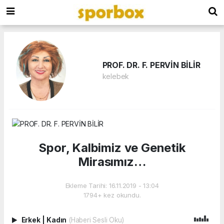
PROF. DR. F. PERVİN BİLİR
kelebek
Spor, Kalbimiz ve Genetik
Mirasımız…
Ekleme Tarihi: 16.11.2019 - 13:04
1794+ kez okundu.
Erkek
|
Kadın
(Haberi Sesli Oku)