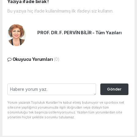
Yazıya ifade bırak !
Bu yazıya hiç ifade kullanılmamış ilk ifadeyi siz kullanın.
PROF. DR. F. PERVİN BİLİR - Tüm Yazıları
Okuyucu Yorumları
(0)
Gönder
Yorum yazarak Topluluk Kuralları’nı kabul etmiş bulunuyor ve sporbox.net
sitesine yaptığınız yorumunuzla ilgili doğrudan veya dolaylı tüm
sorumluluğu tek başınıza üstleniyorsunuz. Yazılan tüm yorumlardan site
yönetimi hiçbir şekilde sorumlu tutulamaz.