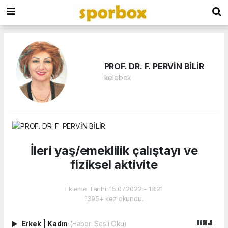
PROF. DR. F. PERVİN BİLİR
kelebek
İleri yaş/emeklilik çalıştayı ve
fiziksel aktivite
Ekleme Tarihi: 15.07.2022 - 18:21
1395+ kez okundu.
Erkek
|
Kadın
(Haberi Sesli Oku)