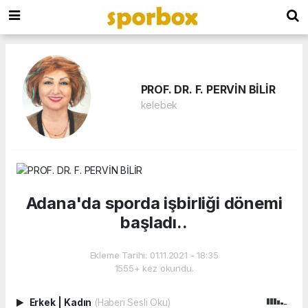
PROF. DR. F. PERVİN BİLİR
kelebek
Adana'da sporda işbirliği dönemi
başladı..
Ekleme Tarihi: 01.11.2021 - 18:35
1555+ kez okundu.
Erkek
|
Kadın
(Haberi Sesli Oku)