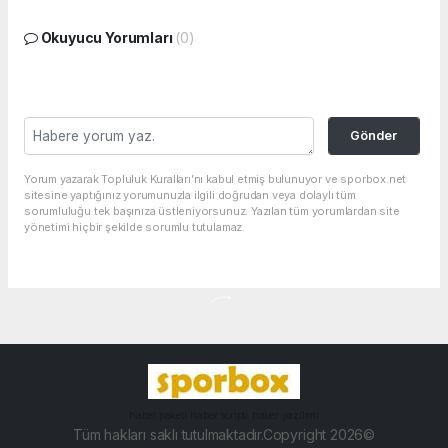
Okuyucu Yorumları
(0)
Gönder
Yorum yazarak Topluluk Kuralları’nı kabul etmiş bulunuyor ve sporbox.net
sitesine yaptığınız yorumunuzla ilgili doğrudan veya dolaylı tüm
sorumluluğu tek başınıza üstleniyorsunuz. Yazılan tüm yorumlardan site
yönetimi hiçbir şekilde sorumlu tutulamaz.
haber paketi
haber scripti
haber yazılımı
Tüm hakları saklı tutulmaktadır.Copyright 2026©