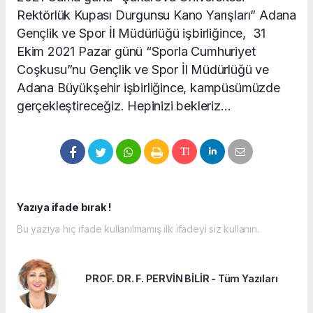
Rektörlük Kupası Durgunsu Kano Yarışları” Adana
Gençlik ve Spor İl Müdürlüğü işbirliğince, 31
Ekim 2021 Pazar günü “Sporla Cumhuriyet
Coşkusu”nu Gençlik ve Spor İl Müdürlüğü ve
Adana Büyükşehir işbirliğince, kampüsümüzde
gerçekleştireceğiz. Hepinizi bekleriz…
Yazıya ifade bırak !
Bu yazıya hiç ifade kullanılmamış ilk ifadeyi siz kullanın.
PROF. DR. F. PERVİN BİLİR - Tüm Yazıları