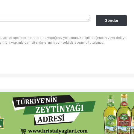
Gönder
nuyor ve sporbox.net sitesine yaptığınız yorumunuzla ilgili doğrudan veya dolaylı
an tüm yorumlardan site yönetimi hiçbir şekilde sorumlu tutulamaz.