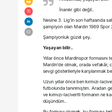
İnanılır gibi değil..
Nesine 3. Lig’in son haftasında s
şampiyon olan Mardin 1969 Spor 2
Şampiyonluk güzel şey..
Yaşayan bilir..
Yıllar önce Mardinspor formasını 
Mardin’de olmak, orada vefakâr, ce
sevgi gösterileriyle karşılanmak be
Uzun yıllar önce ben kırmızı-lacive
futbolunda tanınmıştım. Aradan ge
ve kırmızı-lacivertli formanın ne k
düşündüm..
Bu formayı giymek, bu formayı te