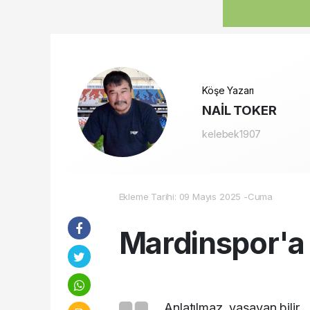
Köşe Yazarı
NAİL TOKER
kelebek1907
Ekleme Tarihi: 09 Mayıs 2025 -Cuma
Mardinspor'a 
Anlatılmaz, yaşayan bilir.