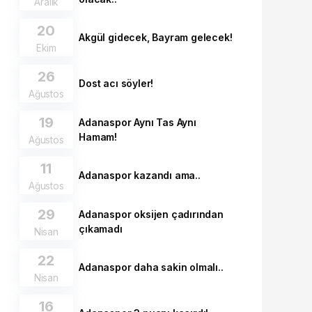
Aralık
20
Akgül gidecek, Bayram gelecek!
Ekim
26
Dost acı söyler!
Ağustos
19
Adanaspor Aynı Tas Aynı
Hamam!
Ağustos
11
Adanaspor kazandı ama..
Ağustos
29
Adanaspor oksijen çadırından
çıkamadı
Nisan
22
Adanaspor daha sakin olmalı..
Nisan
16