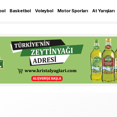
bol
Basketbol
Voleybol
Motor Sporları
At Yarışları
A