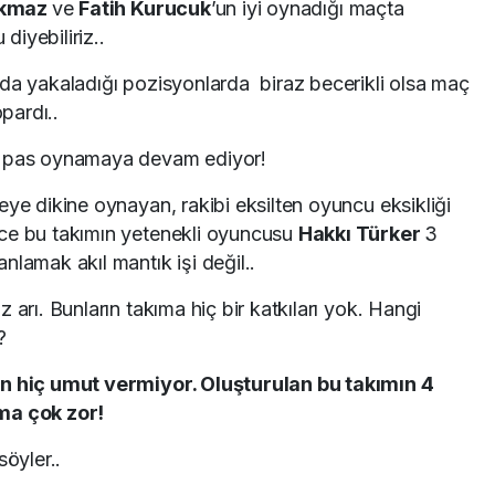
rkmaz
ve
Fatih Kurucuk
’un iyi oynadığı maçta
iyebiliriz..
rda yakaladığı pozisyonlarda biraz becerikli olsa maç
pardı..
n pas oynamaya devam ediyor!
eye dikine oynayan, rakibi eksilten oyuncu eksikliği
nce bu takımın yetenekli oyuncusu
Hakkı Türker
3
nlamak akıl mantık işi değil..
 arı. Bunların takıma hiç bir katkıları yok. Hangi
?
in hiç umut vermiyor. Oluşturulan bu takımın 4
ma çok zor!
söyler..