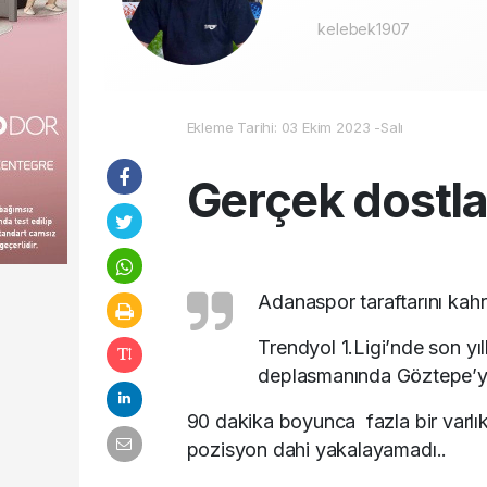
kelebek1907
Ekleme Tarihi: 03 Ekim 2023 -Salı
Gerçek dostlar
Adanaspor taraftarını ka
Trendyol 1.Ligi’nde son y
deplasmanında Göztepe’ye
90 dakika boyunca fazla bir varl
pozisyon dahi yakalayamadı..