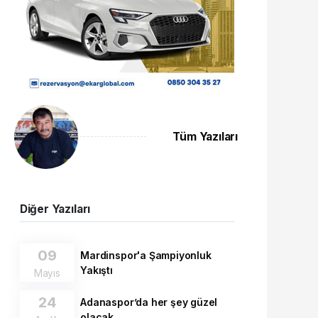
Tüm Yazıları
Diğer Yazıları
09
Mardinspor'a Şampiyonluk
Yakıştı
Mayıs
24
Adanaspor’da her şey güzel
olacak..