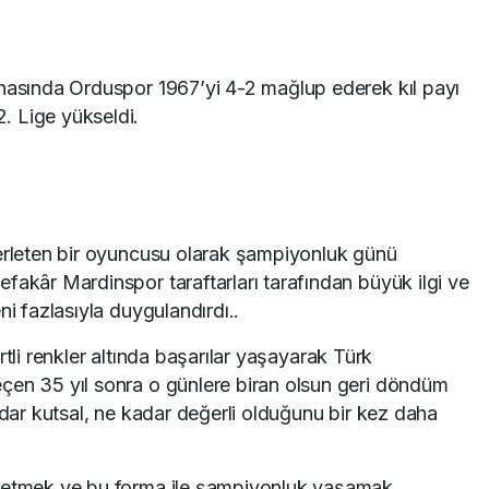
ahasında Orduspor 1967’yi 4-2 mağlup ederek kıl payı
. Lige yükseldi.
terleten bir oyuncusu olarak şampiyonluk günü
fakâr Mardinspor taraftarları tarafından büyük ilgi ve
ni fazlasıyla duygulandırdı..
rtli renkler altında başarılar yaşayarak Türk
çen 35 yıl sonra o günlere biran olsun geri döndüm
adar kutsal, ne kadar değerli olduğunu bir kez daha
rletmek ve bu forma ile şampiyonluk yaşamak