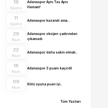
19
Adanaspor Aynı Tas Aynı
Hamam!
Ağustos
11
Adanaspor kazandı ama..
Ağustos
29
Adanaspor oksijen çadırından
çıkamadı
Nisan
22
Adanaspor daha sakin olmalı..
Nisan
16
Adanaspor 3 puanı kaçırdı!
Nisan
09
Kötü oyuna puan iyi..
Nisan
Tüm Yazıları