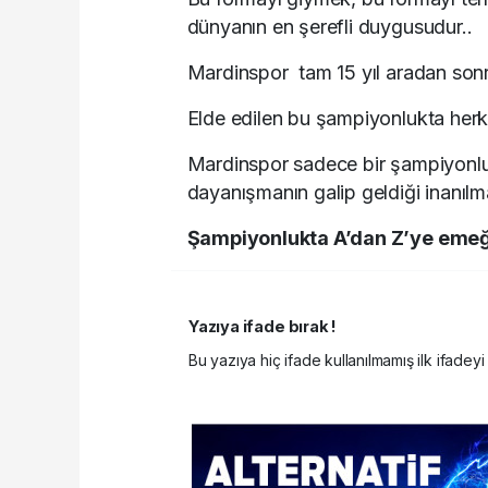
dünyanın en şerefli duygusudur..
Mardinspor tam 15 yıl aradan sonra
Elde edilen bu şampiyonlukta herkes
Mardinspor sadece bir şampiyonlu
dayanışmanın galip geldiği inanılm
Şampiyonlukta A’dan Z’ye emeğ
Yazıya ifade bırak !
Bu yazıya hiç ifade kullanılmamış ilk ifadeyi 