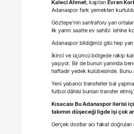
Kaleci Ahmet
, kaptan
Evren Ko
Adanaspor fark yemekten kurtuldu d
Göztepe’nin santraforu yan ortala
ilk yarım saatte ev sahibi lehine ko
Adanaspor bildiğimiz gibi hep ya
İkinci ve üçüncü bölgede rakip kal
yaşıyor. Bir de bunun yanında be
haftadır yedek kulübesinde. Bunu a
Yeni yabancı transferler bal yapmaz
futbol dâhisi bunları transfer etmiş
Kısacası Bu Adanaspor ilerisi iç
takımın düşeceği ligde işi çok a
Gerçek dostlar acı fakat doğruları 