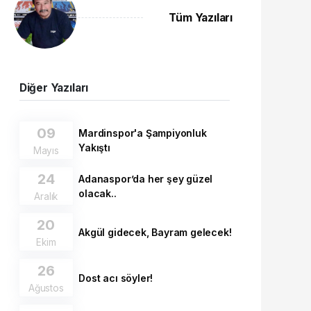
Tüm Yazıları
Diğer Yazıları
09
Mardinspor'a Şampiyonluk
Yakıştı
Mayıs
24
Adanaspor’da her şey güzel
olacak..
Aralık
20
Akgül gidecek, Bayram gelecek!
Ekim
26
Dost acı söyler!
Ağustos