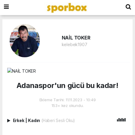
NAİL TOKER
kelebek1907
Adanaspor'un gücü bu kadar!
Ekleme Tarihi: 11.11.2023 - 10:49
153+ kez okundu.
Erkek
|
Kadın
(Haberi Sesli Oku)