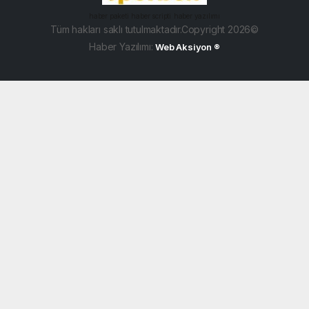
haber paketi
haber scripti
haber yazılımı
Tüm hakları saklı tutulmaktadır.Copyright 2026©
Haber Yazılımı:
Web Aksiyon ®