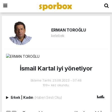
ERMAN TOROĞLU
kelebek
İsmail Kartal iyi yönetiyor
Ekleme Tarihi: 23.08.2023 - 07:48
109+ kez okundu.
Erkek
|
Kadın
(Haberi Sesli Oku)