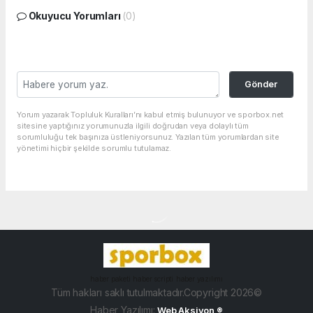
Okuyucu Yorumları
(0)
Gönder
Yorum yazarak Topluluk Kuralları’nı kabul etmiş bulunuyor ve sporbox.net
sitesine yaptığınız yorumunuzla ilgili doğrudan veya dolaylı tüm
sorumluluğu tek başınıza üstleniyorsunuz. Yazılan tüm yorumlardan site
yönetimi hiçbir şekilde sorumlu tutulamaz.
haber paketi
haber scripti
haber yazılımı
Tüm hakları saklı tutulmaktadır.Copyright 2026©
Haber Yazılımı:
Web Aksiyon ®