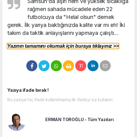
Samsun'da aşırı nem ve yüksek sıcaklığa
rağmen sahada mücadele eden 22
futbolcuya da "Helal olsun" demek
gerek. İlk yarıya baktığınızda kalite var mı eh! İki
takım da taktik anlayışlarını yapmaya çalıştı...
Yazının tamamını okumak için buraya tıklayınız >>
Yazıya ifade bırak !
Bu yazıya hiç ifade kullanılmamış ilk ifadeyi siz kullanın.
ERMAN TOROĞLU - Tüm Yazıları